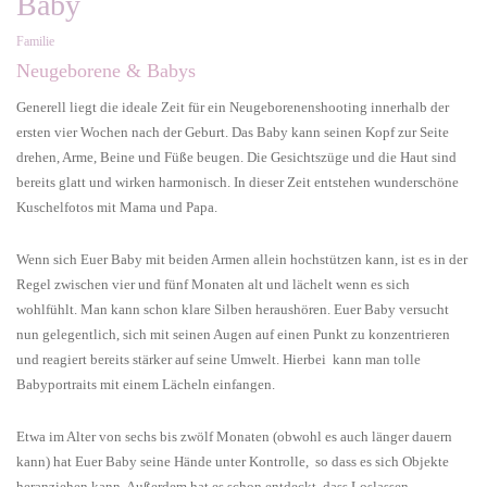
Baby
Familie
Neugeborene & Babys
Generell liegt die ideale Zeit für ein Neugeborenenshooting innerhalb der
ersten vier Wochen nach der Geburt. Das Baby kann seinen Kopf zur Seite
drehen, Arme, Beine und Füße beugen. Die Gesichtszüge und die Haut sind
bereits glatt und wirken harmonisch. In dieser Zeit entstehen wunderschöne
Kuschelfotos mit Mama und Papa.
Wenn sich Euer Baby mit beiden Armen allein hochstützen kann, ist es in der
Regel zwischen vier und fünf Monaten alt und lächelt wenn es sich
wohlfühlt. Man kann schon klare Silben heraushören. Euer Baby versucht
nun gelegentlich, sich mit seinen Augen auf einen Punkt zu konzentrieren
und reagiert bereits stärker auf seine Umwelt. Hierbei kann man tolle
Babyportraits mit einem Lächeln einfangen.
Etwa im Alter von sechs bis zwölf Monaten (obwohl es auch länger dauern
kann) hat Euer Baby seine Hände unter Kontrolle, so dass es sich Objekte
heranziehen kann. Außerdem hat es schon entdeckt, dass Loslassen